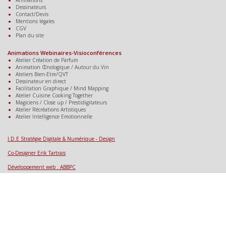
Animations
Dessinateurs
Contact/Devis
Mentions légales
CGV
Plan du site
Animations Webinaires-Visioconférences
Atelier Création de Parfum
Animation Œnologique / Autour du Vin
Ateliers Bien-Etre/QVT
Dessinateur en direct
Facilitation Graphique / Mind Mapping
Atelier Cuisine Cooking Together
Magiciens / Close up / Prestidigitateurs
Atelier Récréations Artistiques
Atelier Intelligence Emotionnelle
.
.
I.D.E Stratégie Digitale & Numérique - Design
Co-Designer Erik Tartrais
Développement web : ABBPC