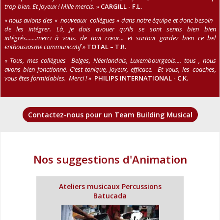
trop bien. Et joyeux ! Mille mercis.
»
CARGILL - F.L.
« nous avions des « nouveaux collègues » dans notre équipe et donc besoin
de les intégrer. Là, je dois avouer qu’ils se sont sentis bien bien
intégrés.......merci à vous. de tout cœur... et surtout gardez bien ce bel
enthousiasme communicatif »
TOTAL – T.R.
« Tous, mes collègues Belges, Néerlandais, Luxembourgeois....
tous , nous
avons bien fonctionné. C’est tonique, joyeux, efficace. Et vous, les coaches,
vous êtes formidables. Merci !
»
PHILIPS INTERNATIONAL - C.K.
Contactez-nous pour un Team Building Musical
Nos suggestions d'Animation
Ateliers musicaux Percussions
Batucada