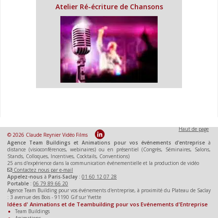
Atelier Ré-écriture de Chansons
Haut de page
© 2026 Claude Reynier Vidéo Films
Agence Team Buildings et Animations pour vos événements d'entreprise
à
distance (visioconférences, webinaires) ou en présentiel (Congrès, Séminaires, Salons,
Stands, Colloques, Incentives, Cocktails, Conventions)
25 ans d'expérience dans la communication événementielle et la production de vidéo
Contactez nous par e-mail
Appelez-nous
à
Paris
-
Saclay
:
01 60 12 07 28
Portable
:
06 79 89 66 20
Agence Team Building pour vos événements d'entreprise, à proximité du Plateau de Saclay
: 3 avenue des Bois - 91190 Gif sur Yvette
Idées d' Animations et de Teambuilding pour vos Evénements d'Entreprise
Team Buildings