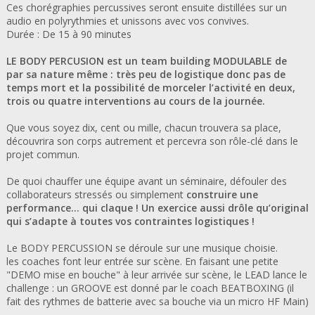
Ces chorégraphies percussives seront ensuite distillées sur un
audio en polyrythmies et unissons avec vos convives.
Durée :
De 15 à 90 minutes
LE
BODY PERCUSION
est un team building MODULABLE de
par sa nature même :
très peu de logistique donc pas de
temps mort et la possibilité de morceler l’activité en deux,
trois ou quatre interventions au cours de la journée.
Que vous soyez dix, cent ou mille, chacun trouvera sa place,
découvrira son corps autrement et percevra son rôle-clé dans le
projet commun.
De quoi chauffer une équipe avant un séminaire, défouler des
collaborateurs stressés ou simplement
construire une
performance… qui claque ! Un exercice aussi drôle qu’original
qui s’adapte à toutes vos contraintes logistiques !
Le BODY PERCUSSION se déroule sur une musique choisie.
les coaches font leur entrée sur scène. En faisant une petite
"DEMO mise en bouche" à leur arrivée sur scène, le LEAD lance le
challenge : un GROOVE est donné par le coach BEATBOXING (il
fait des rythmes de batterie avec sa bouche via un micro HF Main)