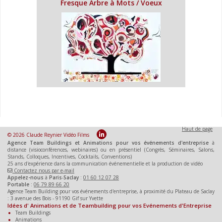
Fresque Arbre à Mots / Voeux
Haut de page
© 2026 Claude Reynier Vidéo Films
Agence Team Buildings et Animations pour vos événements d'entreprise
à
distance (visioconférences, webinaires) ou en présentiel (Congrès, Séminaires, Salons,
Stands, Colloques, Incentives, Cocktails, Conventions)
25 ans d'expérience dans la communication événementielle et la production de vidéo
Contactez nous par e-mail
Appelez-nous
à
Paris
-
Saclay
:
01 60 12 07 28
Portable
:
06 79 89 66 20
Agence Team Building pour vos événements d'entreprise, à proximité du Plateau de Saclay
: 3 avenue des Bois - 91190 Gif sur Yvette
Idées d' Animations et de Teambuilding pour vos Evénements d'Entreprise
Team Buildings
Animations