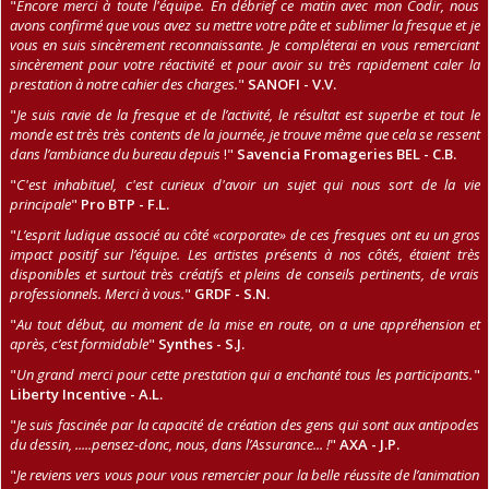
"
Encore merci à toute l'équipe. En débrief ce matin avec mon Codir, nous
avons confirmé que vous avez su mettre votre pâte et sublimer la fresque et je
vous en suis sincèrement reconnaissante. Je compléterai en vous remerciant
sincèrement pour votre réactivité et pour avoir su très rapidement caler la
prestation à notre cahier des charges.
"
SANOFI - V.V.
"
Je suis ravie de la fresque et de l’activité, le résultat est superbe et tout le
monde est très très contents de la journée, je trouve même que cela se ressent
dans l’ambiance du bureau depuis
!"
Savencia Fromageries BEL - C.B.
"
C'est inhabituel, c'est curieux d'avoir un sujet qui nous sort de la vie
principale
"
Pro BTP - F.L.
"
L’esprit ludique associé au côté «corporate» de ces fresques ont eu un gros
impact positif sur l’équipe. Les artistes présents à nos côtés, étaient très
disponibles et surtout très créatifs et pleins de conseils pertinents, de vrais
professionnels. Merci à vous.
"
GRDF - S.N.
"
Au tout début, au moment de la mise en route, on a une appréhension et
après, c’est formidable
"
Synthes - S.J.
"
Un grand merci pour cette prestation qui a enchanté tous les participants.
"
Liberty Incentive - A.L.
"
Je suis fascinée par la capacité de création des gens qui sont aux antipodes
du dessin, .....pensez-donc, nous, dans l’Assurance... !
"
AXA - J.P.
"
Je reviens vers vous pour vous remercier pour la belle réussite de l’animation