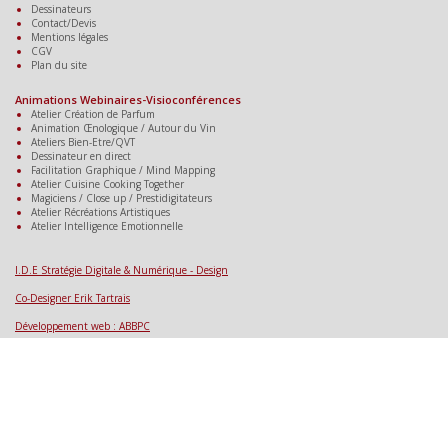
Dessinateurs
Contact/Devis
Mentions légales
CGV
Plan du site
Animations Webinaires-Visioconférences
Atelier Création de Parfum
Animation Œnologique / Autour du Vin
Ateliers Bien-Etre/QVT
Dessinateur en direct
Facilitation Graphique / Mind Mapping
Atelier Cuisine Cooking Together
Magiciens / Close up / Prestidigitateurs
Atelier Récréations Artistiques
Atelier Intelligence Emotionnelle
.
.
I.D.E Stratégie Digitale & Numérique - Design
Co-Designer Erik Tartrais
Développement web : ABBPC