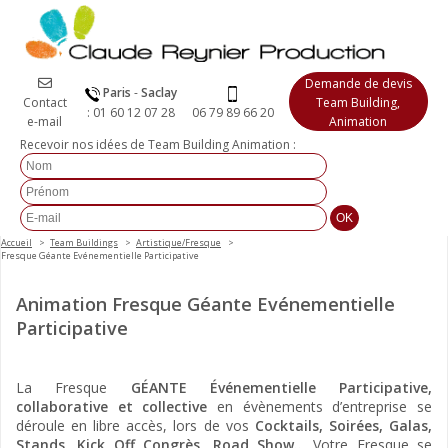
Demande de devis
Paris
-
Saclay
Contact
Team Building,
:
01 60 12 07 28
06 79 89 66 20
e-mail
Animation
Recevoir nos idées de Team Building Animation :
Accueil
Team Buildings
Artistique/Fresque
Fresque Géante Evénementielle Participative
Animation Fresque Géante Evénementielle
Participative
La Fresque
GÉANTE Événementielle Participative,
collaborative et collective
en évènements d’entreprise se
déroule en libre accès, lors de vos
Cocktails, Soirées, Galas,
Stands, Kick Off Congrès, Road Show..
. Votre Fresque se