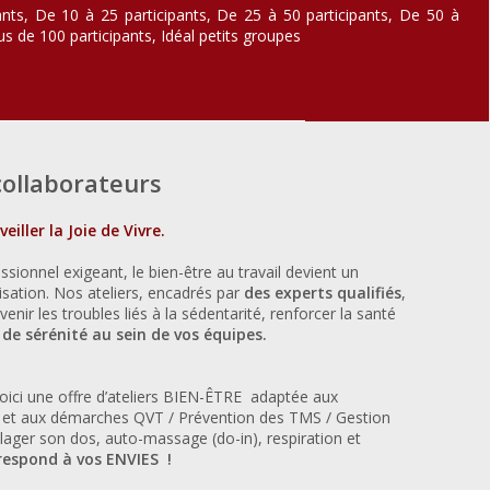
pants, De 10 à 25 participants, De 25 à 50 participants, De 50 à
us de 100 participants, Idéal petits groupes
collaborateurs
iller la Joie de Vivre.
sionnel exigeant, le bien-être au travail devient un
isation. Nos ateliers, encadrés par
des experts qualifiés
,
nir les troubles liés à la sédentarité, renforcer la santé
 de sérénité au sein de vos équipes.
ici une offre d’ateliers BIEN-ÊTRE adaptée aux
il et aux démarches QVT / Prévention des TMS / Gestion
ulager son dos,
auto-massage
(do-in), respiration et
rrespond à vos ENVIES !