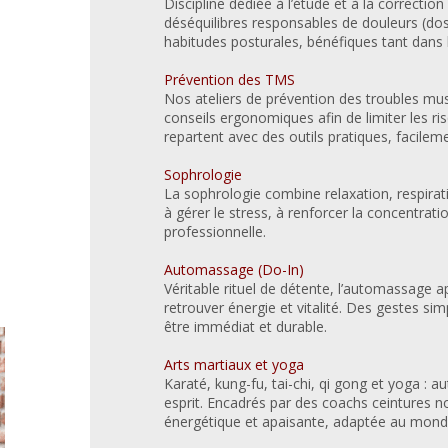
Discipline dédiée à l’étude et à la correction
déséquilibres responsables de douleurs (dos,
habitudes posturales, bénéfiques tant dans 
Prévention des TMS
Nos ateliers de prévention des troubles mus
conseils ergonomiques afin de limiter les ri
repartent avec des outils pratiques, facileme
Sophrologie
La sophrologie combine relaxation, respiratio
à gérer le stress, à renforcer la concentrat
professionnelle.
Automassage (Do-In)
Véritable rituel de détente, l’automassage ap
retrouver énergie et vitalité. Des gestes sim
être immédiat et durable.
Arts martiaux et yoga
Karaté, kung-fu, tai-chi, qi gong et yoga : 
esprit. Encadrés par des coachs ceintures no
énergétique et apaisante, adaptée au monde 