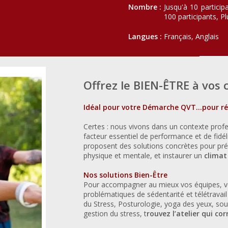
Nombre :
Jusqu'à 10 partici
100 participants, Pl
Langues :
Français, Anglais
Offrez le BIEN-ÊTRE à vos 
Idéal pour votre Démarche QVT...pour réve
Certes : nous vivons dans un contexte profes
facteur essentiel de performance et de fidél
proposent des solutions concrètes pour préve
physique et mentale, et instaurer un
climat
Nos solutions Bien-Être
Pour accompagner au mieux vos équipes, vo
problématiques de sédentarité et télétrava
du
Stress,
Posturologie, yoga des yeux, so
gestion du stress, t
rouvez l’atelier qui co