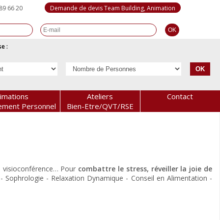
89 66 20
Demande de devis Team Building, Animation
e :
imations
Ateliers
Contact
ement Personnel
Bien-Etre/QVT/RSE
en visioconférence… Pour
combattre le stress, réveiller la joie de
- Sophrologie - Relaxation Dynamique - Conseil en Alimentation -