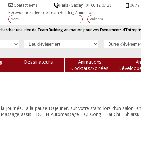
06 79 
Paris
-
Saclay
:
01 60 12 07 28
Contact e-mail
Recevoir nos idées de Team Building Animation :
chercher une idée de Team Building Animation pour vos Evénements d'Entrepris
ng
Dessinateurs
Animations
An
Cocktails/Soirées
Développ
a journée, à la pause Déjeuner, sur votre stand lors d'un salon, 
 - Massage assis - DO IN Automassage - Qi Gong - Tai Chi - Shiatsu 