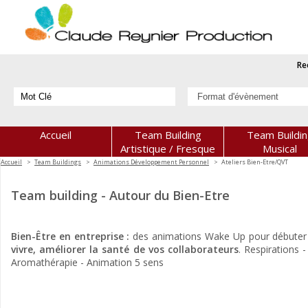
Re
Accueil
Team Building
Team Buildi
Artistique / Fresque
Musical
Accueil
Team Buildings
Animations Développement Personnel
Ateliers Bien-Etre/QVT
Team building - Autour du Bien-Etre
Bien-Être en entreprise :
des
animations Wake Up pour débuter l
vivre, améliorer la santé de vos collaborateurs
. Respirations
Aromathérapie - Animation 5 sens