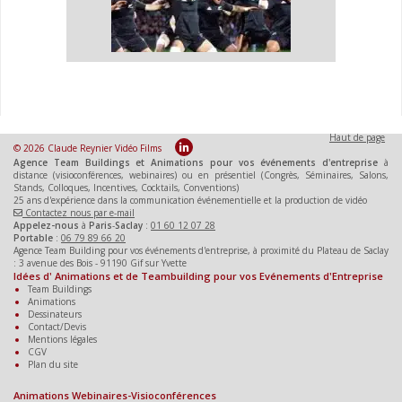
Haut de page
© 2026 Claude Reynier Vidéo Films
Agence Team Buildings et Animations pour vos événements d'entreprise
à
distance (visioconférences, webinaires) ou en présentiel (Congrès, Séminaires, Salons,
Stands, Colloques, Incentives, Cocktails, Conventions)
25 ans d'expérience dans la communication événementielle et la production de vidéo
Contactez nous par e-mail
Appelez-nous
à
Paris
-
Saclay
:
01 60 12 07 28
Portable
:
06 79 89 66 20
Agence Team Building pour vos événements d'entreprise, à proximité du Plateau de Saclay
: 3 avenue des Bois - 91190 Gif sur Yvette
Idées d' Animations et de Teambuilding pour vos Evénements d'Entreprise
Team Buildings
Animations
Dessinateurs
Contact/Devis
Mentions légales
CGV
Plan du site
Animations Webinaires-Visioconférences