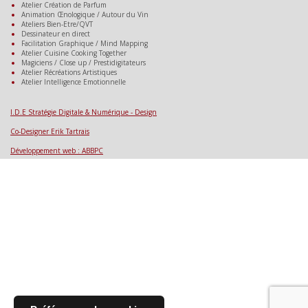
Atelier Création de Parfum
Animation Œnologique / Autour du Vin
Ateliers Bien-Etre/QVT
Dessinateur en direct
Facilitation Graphique / Mind Mapping
Atelier Cuisine Cooking Together
Magiciens / Close up / Prestidigitateurs
Atelier Récréations Artistiques
Atelier Intelligence Emotionnelle
.
.
I.D.E Stratégie Digitale & Numérique - Design
Co-Designer Erik Tartrais
Développement web : ABBPC