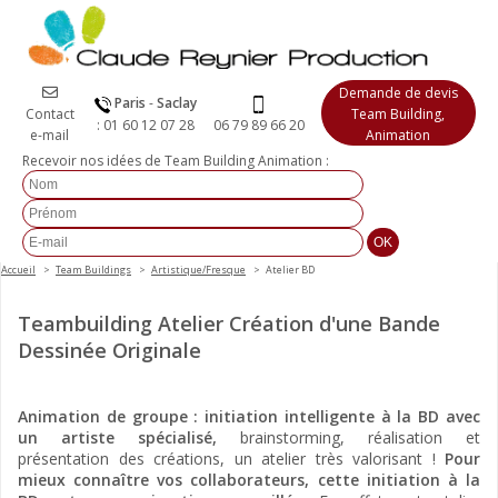
Demande de devis
Paris
-
Saclay
Contact
Team Building,
:
01 60 12 07 28
06 79 89 66 20
e-mail
Animation
Recevoir nos idées de Team Building Animation :
Accueil
Team Buildings
Artistique/Fresque
Atelier BD
Teambuilding Atelier Création d'une Bande
Dessinée Originale
Animation de groupe : initiation intelligente à la BD avec
un artiste spécialisé,
brainstorming, réalisation et
présentation des créations, un atelier très valorisant !
Pour
mieux connaître vos collaborateurs, cette initiation à la