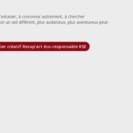
 s’extasier, à concevoir autrement, à chercher
ir un œil différent, plus audacieux, plus aventureux peut-
ier créatif Recup’art éco-responsable RSE