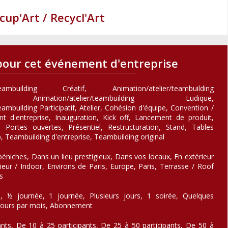
cup'Art / Recycl'Art
pour cet événement d'entreprise
r/teambuilding Créatif, Animation/atelier/teambuilding
, Animation/atelier/teambuilding Ludique,
eambuilding Participatif, Atelier, Cohésion d'équipe, Convention /
 d'entreprise, Inauguration, Kick off, Lancement de produit,
 Portes ouvertes, Présentiel, Restructuration, Stand, Tables
 Teambuilding d'entreprise, Teambuilding original
éniches, Dans un lieu prestigieux, Dans vos locaux, En extérieur
ieur / Indoor, Environs de Paris, Europe, Paris, Terrasse / Roof
s
, ½ journée, 1 journée, Plusieurs jours, 1 soirée, Quelques
 jours par mois, Abonnement
pants, De 10 à 25 participants, De 25 à 50 participants, De 50 à