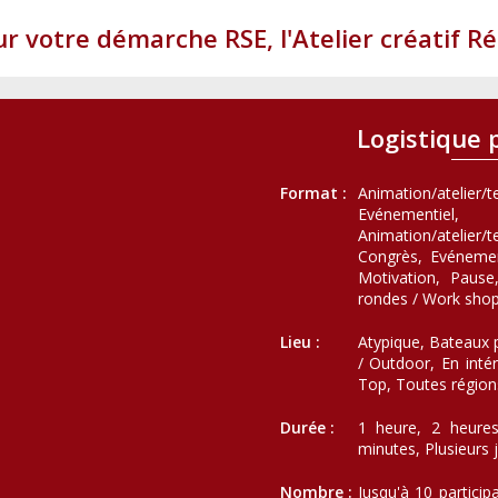
ur votre démarche RSE, l'Atelier créatif Ré
Logistique 
Format :
Animation/atelie
Evénementiel
Animation/atelier/t
Congrès, Evénement
Motivation, Pause,
rondes / Work shop,
Lieu :
Atypique, Bateaux p
/ Outdoor, En intér
Top, Toutes région
Durée :
1 heure, 2 heures
minutes, Plusieurs
Nombre :
Jusqu'à 10 partici