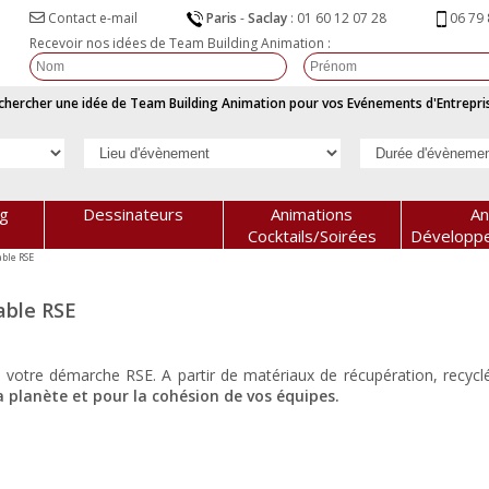
06 79 
Paris
-
Saclay
:
01 60 12 07 28
Contact e-mail
Recevoir nos idées de Team Building Animation :
chercher une idée de Team Building Animation pour vos Evénements d'Entrepris
ng
Dessinateurs
Animations
An
Cocktails/Soirées
Développ
able RSE
sable RSE
 votre démarche RSE. A partir de matériaux de récupération, recyclés
a planète et pour la cohésion de vos équipes.