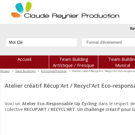
Re
Accueil
Team Building
Team Buildi
Artistique / Fresque
Musical
Accueil
Team Buildings
Artistique/Fresque
Atelier créatif Récup'Art / Recycl'Art Eco-respons
Atelier créatif Récup'Art / Recycl'Art Eco-respon
Voici un
Atelier Eco-Responsable
Up Cycling
dans le respect de
collective
RECUP’ART / RECYCL'ART
.
Un challenge créatif pour l