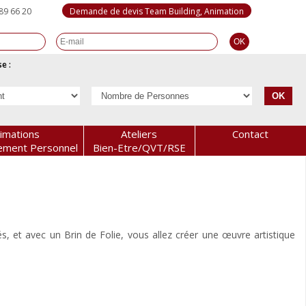
89 66 20
Demande de devis Team Building, Animation
e :
imations
Ateliers
Contact
ement Personnel
Bien-Etre/QVT/RSE
, et avec un Brin de Folie, vous allez créer une œuvre artistique